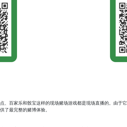
点、百家乐和骰宝这样的现场赌场游戏都是现场直播的。由于它
供了最完整的赌博体验。