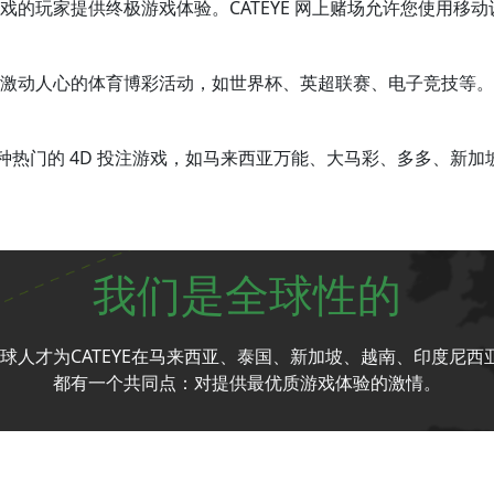
戏的玩家提供终极游戏体验。CATEYE 网上赌场允许您使用移
激动人心的体育博彩活动，如世界杯、英超联赛、电子竞技等。
有各种热门的 4D 投注游戏，如马来西亚万能、大马彩、多多、新加坡
我们是全球性的
的全球人才为CATEYE在马来西亚、泰国、新加坡、越南、印度尼
都有一个共同点：对提供最优质游戏体验的激情。